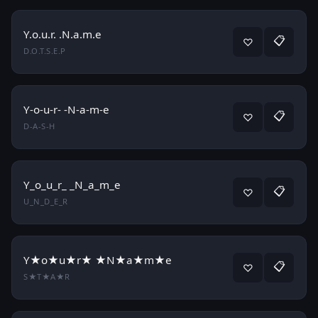
Y.o.u.r. .N.a.m.e
📋
♡
D.O.T.S.E.P
Y-o-u-r- -N-a-m-e
📋
♡
D-A-S-H
Y_o_u_r_ _N_a_m_e
📋
♡
U_N_D_E_R
Y★o★u★r★ ★N★a★m★e
📋
♡
S★T★A★R