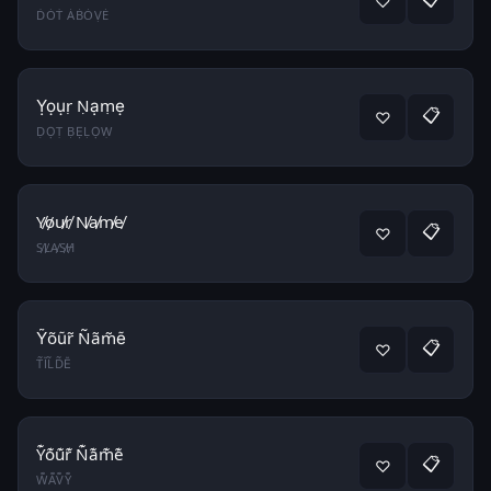
♡
ḊȮṪ ȦḂȮṾĖ
Ỵọụṛ Ṇạṃẹ
📋
♡
ḌỌṬ ḄẸḶỌẈ
Y̸o̸u̸r̸ N̸a̸m̸e̸
📋
♡
S̸L̸A̸S̸H̸
Ỹõũr̃ Ñãm̃ẽ
📋
♡
T̃ĨL̃D̃Ẽ
Y͊o͊u͊r͊ N͊a͊m͊e͊
📋
♡
W͊A͊V͊Y͊