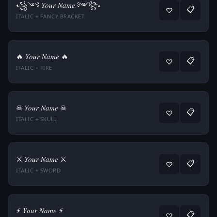
꧁༺ 𝑌𝑜𝑢𝑟 𝑁𝑎𝑚𝑒 ༻꧂
📋
♡
ITALIC + FANCY BRACKET
🔥 𝑌𝑜𝑢𝑟 𝑁𝑎𝑚𝑒 🔥
📋
♡
ITALIC + FIRE
☠ 𝑌𝑜𝑢𝑟 𝑁𝑎𝑚𝑒 ☠
📋
♡
ITALIC + SKULL
⚔️ 𝑌𝑜𝑢𝑟 𝑁𝑎𝑚𝑒 ⚔️
📋
♡
ITALIC + SWORD
⚡ 𝑌𝑜𝑢𝑟 𝑁𝑎𝑚𝑒 ⚡
📋
♡