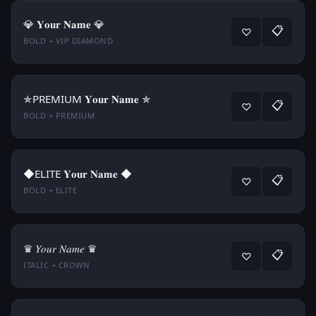
💎 𝐘𝐨𝐮𝐫 𝐍𝐚𝐦𝐞 💎
📋
♡
BOLD + VIP DIAMOND
✯PREMIUM 𝐘𝐨𝐮𝐫 𝐍𝐚𝐦𝐞 ✯
📋
♡
BOLD + PREMIUM
◆ELITE 𝐘𝐨𝐮𝐫 𝐍𝐚𝐦𝐞 ◆
📋
♡
BOLD + ELITE
♛ 𝑌𝑜𝑢𝑟 𝑁𝑎𝑚𝑒 ♛
📋
♡
ITALIC + CROWN