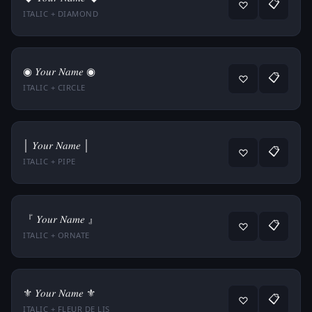
📋
♡
ITALIC + DIAMOND
◉ 𝑌𝑜𝑢𝑟 𝑁𝑎𝑚𝑒 ◉
📋
♡
ITALIC + CIRCLE
│ 𝑌𝑜𝑢𝑟 𝑁𝑎𝑚𝑒 │
📋
♡
ITALIC + PIPE
『 𝑌𝑜𝑢𝑟 𝑁𝑎𝑚𝑒 』
📋
♡
ITALIC + ORNATE
⚜ 𝑌𝑜𝑢𝑟 𝑁𝑎𝑚𝑒 ⚜
📋
♡
ITALIC + FLEUR DE LIS