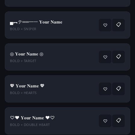
▄︻テ══━一 𝐘𝐨𝐮𝐫 𝐍𝐚𝐦𝐞
📋
♡
BOLD + SNIPER
◎ 𝐘𝐨𝐮𝐫 𝐍𝐚𝐦𝐞 ◎
📋
♡
BOLD + TARGET
💖 𝐘𝐨𝐮𝐫 𝐍𝐚𝐦𝐞 💖
📋
♡
BOLD + HEARTS
♡♥ 𝐘𝐨𝐮𝐫 𝐍𝐚𝐦𝐞 ♥♡
📋
♡
BOLD + DOUBLE HEART