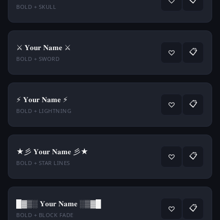
♡
BOLD + SKULL
⚔️ 𝐘𝐨𝐮𝐫 𝐍𝐚𝐦𝐞 ⚔️
📋
♡
BOLD + SWORD
⚡ 𝐘𝐨𝐮𝐫 𝐍𝐚𝐦𝐞 ⚡
📋
♡
BOLD + LIGHTNING
★彡 𝐘𝐨𝐮𝐫 𝐍𝐚𝐦𝐞 彡★
📋
♡
BOLD + STAR LINES
█▓▒░ 𝐘𝐨𝐮𝐫 𝐍𝐚𝐦𝐞 ░▒▓█
📋
♡
BOLD + BLOCK FADE