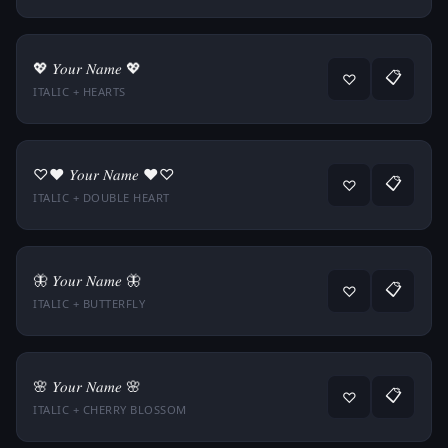
💖 𝑌𝑜𝑢𝑟 𝑁𝑎𝑚𝑒 💖
📋
♡
ITALIC + HEARTS
♡♥ 𝑌𝑜𝑢𝑟 𝑁𝑎𝑚𝑒 ♥♡
📋
♡
ITALIC + DOUBLE HEART
🦋 𝑌𝑜𝑢𝑟 𝑁𝑎𝑚𝑒 🦋
📋
♡
ITALIC + BUTTERFLY
🌸 𝑌𝑜𝑢𝑟 𝑁𝑎𝑚𝑒 🌸
📋
♡
ITALIC + CHERRY BLOSSOM