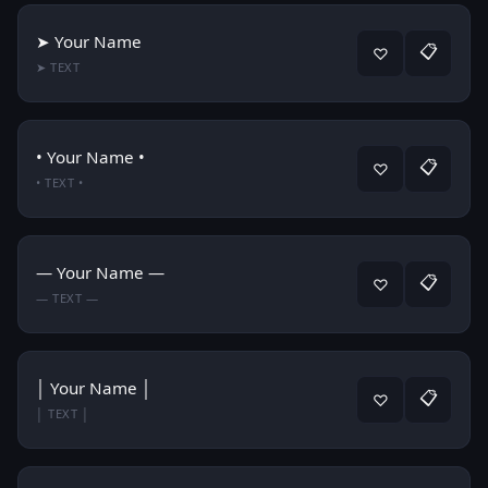
➤ Your Name
📋
♡
➤ TEXT
• Your Name •
📋
♡
• TEXT •
— Your Name —
📋
♡
— TEXT —
│ Your Name │
📋
♡
│ TEXT │