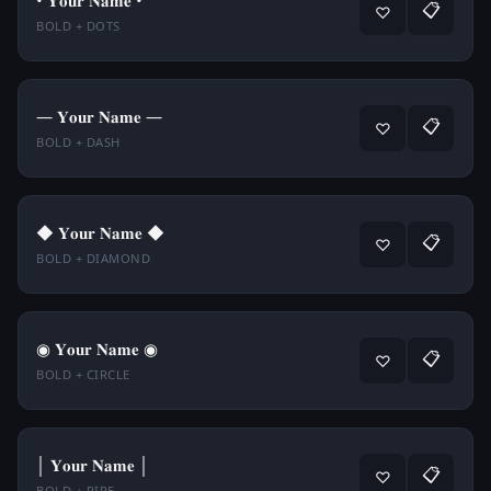
• 𝐘𝐨𝐮𝐫 𝐍𝐚𝐦𝐞 •
📋
♡
BOLD + DOTS
— 𝐘𝐨𝐮𝐫 𝐍𝐚𝐦𝐞 —
📋
♡
BOLD + DASH
◆ 𝐘𝐨𝐮𝐫 𝐍𝐚𝐦𝐞 ◆
📋
♡
BOLD + DIAMOND
◉ 𝐘𝐨𝐮𝐫 𝐍𝐚𝐦𝐞 ◉
📋
♡
BOLD + CIRCLE
│ 𝐘𝐨𝐮𝐫 𝐍𝐚𝐦𝐞 │
📋
♡
BOLD + PIPE