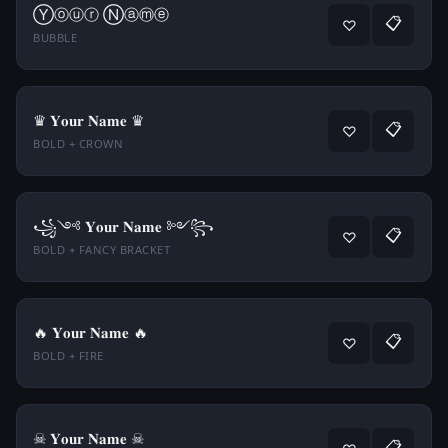
Ⓨⓞⓤⓡ Ⓝⓐⓜⓔ
📋
♡
BUBBLE
♛ 𝐘𝐨𝐮𝐫 𝐍𝐚𝐦𝐞 ♛
📋
♡
BOLD + CROWN
꧁༺ 𝐘𝐨𝐮𝐫 𝐍𝐚𝐦𝐞 ༻꧂
📋
♡
BOLD + FANCY BRACKET
🔥 𝐘𝐨𝐮𝐫 𝐍𝐚𝐦𝐞 🔥
📋
♡
BOLD + FIRE
☠ 𝐘𝐨𝐮𝐫 𝐍𝐚𝐦𝐞 ☠
📋