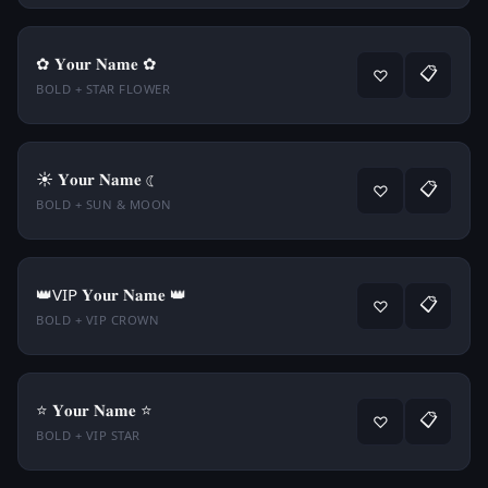
✿ 𝐘𝐨𝐮𝐫 𝐍𝐚𝐦𝐞 ✿
📋
♡
BOLD + STAR FLOWER
☀ 𝐘𝐨𝐮𝐫 𝐍𝐚𝐦𝐞 ☾
📋
♡
BOLD + SUN & MOON
👑VIP 𝐘𝐨𝐮𝐫 𝐍𝐚𝐦𝐞 👑
📋
♡
BOLD + VIP CROWN
⭐ 𝐘𝐨𝐮𝐫 𝐍𝐚𝐦𝐞 ⭐
📋
♡
BOLD + VIP STAR