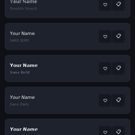
𝕐𝕠𝕦𝕣 ℕ𝕒𝕞𝕖
📋
♡
𝔻𝕠𝕦𝕓𝕝𝕖 𝕊𝕥𝕣𝕦𝕔𝕜
𝖸𝗈𝗎𝗋 𝖭𝖺𝗆𝖾
📋
♡
SANS SERIF
𝗬𝗼𝘂𝗿 𝗡𝗮𝗺𝗲
📋
♡
𝗦𝗮𝗻𝘀 𝗕𝗼𝗹𝗱
𝘠𝘰𝘶𝘳 𝘕𝘢𝘮𝘦
📋
♡
𝘚𝘢𝘯𝘴 𝘐𝘵𝘢𝘭𝘪𝘤
𝙔𝙤𝙪𝙧 𝙉𝙖𝙢𝙚
📋
♡