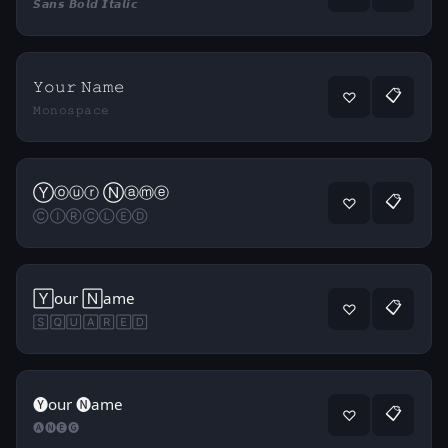
𝙎𝙖𝙣𝙨 𝘽𝙤𝙡𝙙 𝙄𝙩𝙖𝙡𝙞𝙘
𝚈𝚘𝚞𝚛 𝙽𝚊𝚖𝚎
📋
♡
𝙼𝚘𝚗𝚘𝚜𝚙𝚊𝚌𝚎
Ⓨⓞⓤⓡ Ⓝⓐⓜⓔ
📋
♡
ⒸⒾⓇⒸⓁⒺⒹ
🅈our 🄽ame
📋
♡
🅂🅀🅄🄰🅁🄴🄳
🅨our 🅝ame
📋
♡
🅐🅝🅔🅖