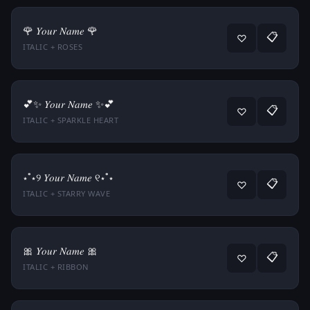
🌹 𝑌𝑜𝑢𝑟 𝑁𝑎𝑚𝑒 🌹
📋
♡
ITALIC + ROSES
💕✨ 𝑌𝑜𝑢𝑟 𝑁𝑎𝑚𝑒 ✨💕
📋
♡
ITALIC + SPARKLE HEART
⋆˚⋆୨ 𝑌𝑜𝑢𝑟 𝑁𝑎𝑚𝑒 ୧⋆˚⋆
📋
♡
ITALIC + STARRY WAVE
🎀 𝑌𝑜𝑢𝑟 𝑁𝑎𝑚𝑒 🎀
📋
♡
ITALIC + RIBBON