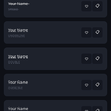
Y̶o̶u̶r̶ N̶a̶m̶e̶
📋
♡
S̶T̶R̶I̶K̶E̶
Y̲o̲u̲r̲ N̲a̲m̲e̲
📋
♡
U̲N̲D̲E̲R̲L̲I̲N̲E̲
Y̳o̳u̳r̳ N̳a̳m̳e̳
📋
♡
D̳O̳U̳B̳L̳E̳
Y̅o̅u̅r̅ N̅a̅m̅e̅
📋
♡
O̅V̅E̅R̅L̅I̅N̅E̅
Ẏȯu̇ṙ Ṅȧṁė
📋