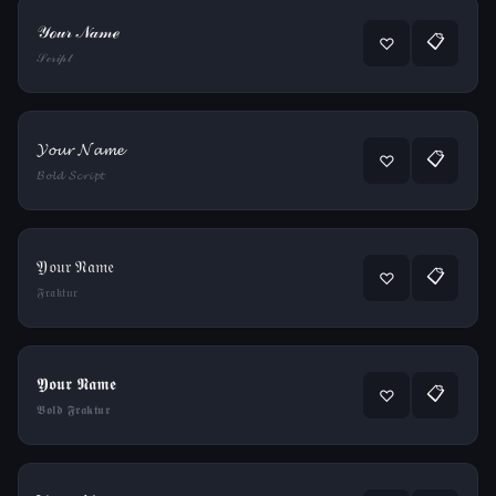
𝒴ℴ𝓊𝓇 𝒩𝒶𝓂ℯ
📋
♡
𝒮𝒸𝓇𝒾𝓅𝓉
𝓨𝓸𝓾𝓻 𝓝𝓪𝓶𝓮
📋
♡
𝓑𝓸𝓵𝓭 𝓢𝓬𝓻𝓲𝓹𝓽
𝔜𝔬𝔲𝔯 𝔑𝔞𝔪𝔢
📋
♡
𝔉𝔯𝔞𝔨𝔱𝔲𝔯
𝖄𝖔𝖚𝖗 𝕹𝖆𝖒𝖊
📋
♡
𝕭𝖔𝖑𝖉 𝕱𝖗𝖆𝖐𝖙𝖚𝖗