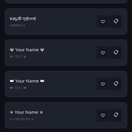
¥∅µ® η@m€
📋
♡
§¥MB∅L§
💎 Your Name 💎
📋
♡
💎 TEXT 💎
👑 Your Name 👑
📋
♡
👑 TEXT 👑
✯ Your Name ✯
📋
♡
✯ PREMIUM ✯