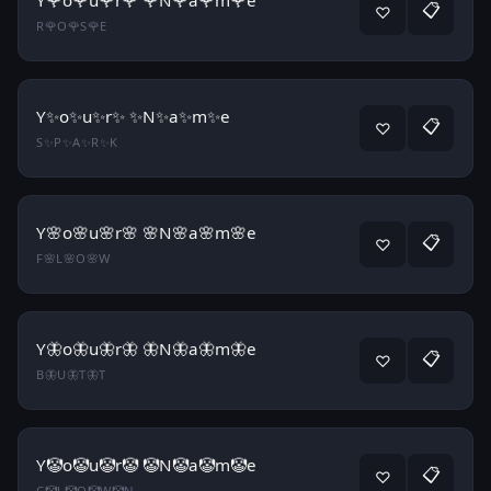
Y🌹o🌹u🌹r🌹 🌹N🌹a🌹m🌹e
📋
♡
R🌹O🌹S🌹E
Y✨o✨u✨r✨ ✨N✨a✨m✨e
📋
♡
S✨P✨A✨R✨K
Y🌸o🌸u🌸r🌸 🌸N🌸a🌸m🌸e
📋
♡
F🌸L🌸O🌸W
Y🦋o🦋u🦋r🦋 🦋N🦋a🦋m🦋e
📋
♡
B🦋U🦋T🦋T
Y🤡o🤡u🤡r🤡 🤡N🤡a🤡m🤡e
📋
♡
C🤡L🤡O🤡W🤡N