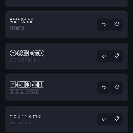
Y⃰o⃰u⃰r⃰ N⃰a⃰m⃰e⃰
📋
♡
S⃰P⃰A⃰R⃰K⃰L⃰E⃰
Y⃝o⃝u⃝r⃝ N⃝a⃝m⃝e⃝
📋
♡
C⃝I⃝R⃝C⃝L⃝E⃝
Y⃞o⃞u⃞r⃞ N⃞a⃞m⃞e⃞
📋
♡
S⃞Q⃞U⃞A⃞R⃞E⃞
Y o u r N a m e
📋
♡
W I D E T E X T