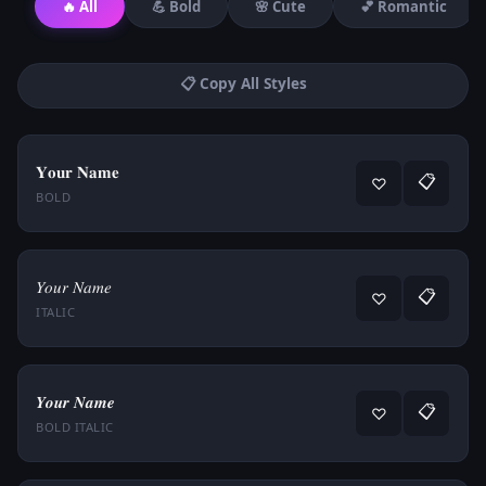
🔥 All
💪 Bold
🌸 Cute
💕 Romantic
📋 Copy All Styles
𝐘𝐨𝐮𝐫 𝐍𝐚𝐦𝐞
📋
♡
BOLD
𝑌𝑜𝑢𝑟 𝑁𝑎𝑚𝑒
📋
♡
ITALIC
𝒀𝒐𝒖𝒓 𝑵𝒂𝒎𝒆
📋
♡
BOLD ITALIC