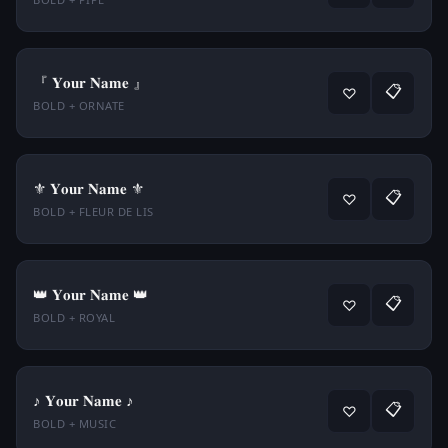
『 𝐘𝐨𝐮𝐫 𝐍𝐚𝐦𝐞 』
📋
♡
BOLD + ORNATE
⚜ 𝐘𝐨𝐮𝐫 𝐍𝐚𝐦𝐞 ⚜
📋
♡
BOLD + FLEUR DE LIS
👑 𝐘𝐨𝐮𝐫 𝐍𝐚𝐦𝐞 👑
📋
♡
BOLD + ROYAL
♪ 𝐘𝐨𝐮𝐫 𝐍𝐚𝐦𝐞 ♪
📋
♡
BOLD + MUSIC