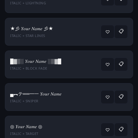
ITALIC + LIGHTNING
★彡 𝑌𝑜𝑢𝑟 𝑁𝑎𝑚𝑒 彡★
📋
♡
ITALIC + STAR LINES
█▓▒░ 𝑌𝑜𝑢𝑟 𝑁𝑎𝑚𝑒 ░▒▓█
📋
♡
ITALIC + BLOCK FADE
▄︻テ══━一 𝑌𝑜𝑢𝑟 𝑁𝑎𝑚𝑒
📋
♡
ITALIC + SNIPER
◎ 𝑌𝑜𝑢𝑟 𝑁𝑎𝑚𝑒 ◎
📋
♡
ITALIC + TARGET