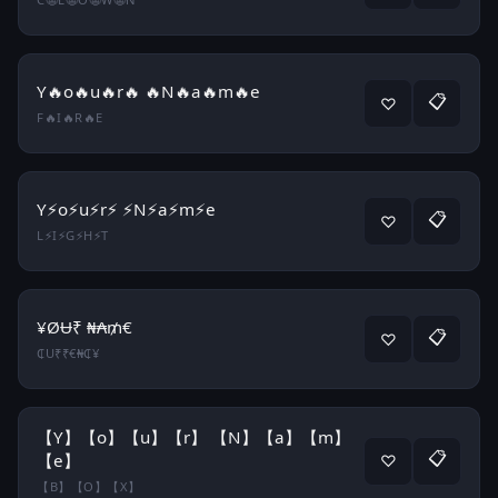
Y🔥o🔥u🔥r🔥 🔥N🔥a🔥m🔥e
📋
♡
F🔥I🔥R🔥E
Y⚡o⚡u⚡r⚡ ⚡N⚡a⚡m⚡e
📋
♡
L⚡I⚡G⚡H⚡T
¥ØɄ₹ ₦₳₥€
📋
♡
₵U₹₹€₦₵¥
【Y】【o】【u】【r】 【N】【a】【m】
📋
【e】
♡
【B】【O】【X】