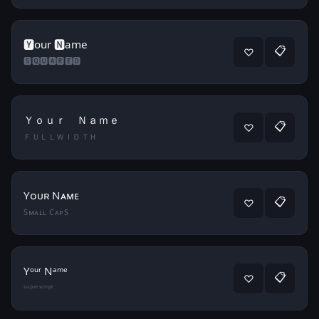
🆈our 🅽ame
📋
♡
🆂🆀🆄🅰🆁🅴🅳
Ｙｏｕｒ Ｎａｍｅ
📋
♡
ＦＵＬＬＷＩＤＴＨ
Yᴏᴜʀ Nᴀᴍᴇ
📋
♡
Sᴍᴀʟʟ CᴀᴘS
Yᵒᵘʳ Nᵃᵐᵉ
📋
♡
ˢᵘᵖᵉʳˢᶜʳⁱᵖᵗ