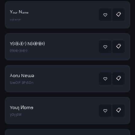
Yₒᵤᵣ Nₐₘₑ
📋
♡
ₛᵤᵦₛ꜀ᵣᵢₚₜ
Y⒪⒰⒭ N⒜⒨⒠
📋
♡
⒫⒜⒭⒠⒩
⅄onɹ Nɐɯǝ
📋
♡
UʍOP ƎPᴉSD∩
Youɿ Ͷɒmɘ
📋
♡
ɿOɿɿIM