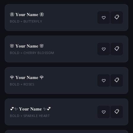
🦋 𝐘𝐨𝐮𝐫 𝐍𝐚𝐦𝐞 🦋
📋
♡
BOLD + BUTTERFLY
🌸 𝐘𝐨𝐮𝐫 𝐍𝐚𝐦𝐞 🌸
📋
♡
BOLD + CHERRY BLOSSOM
🌹 𝐘𝐨𝐮𝐫 𝐍𝐚𝐦𝐞 🌹
📋
♡
BOLD + ROSES
💕✨ 𝐘𝐨𝐮𝐫 𝐍𝐚𝐦𝐞 ✨💕
📋
♡
BOLD + SPARKLE HEART