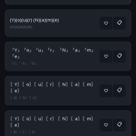
(Y)(o)(u)(r) (N)(a)(m)(e)
📋
♡
(P)(A)(R)(E)(N)
『Y』『o』『u』『r』 『N』『a』『m』
📋
『e』
♡
『C』『R』『O』
〖Y〗〖o〗〖u〗〖r〗 〖N〗〖a〗〖m〗
📋
〖e〗
♡
〖A〗〖N〗〖G〗
〘Y〙〘o〙〘u〙〘r〙 〘N〙〘a〙〘m〙
📋
〘e〙
♡
〘B〙〘L〙〘K〙