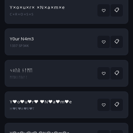
Y✗o✗u✗r✗ ✗N✗a✗m✗e
📋
♡
C✗R✗O✗S✗S
Y0ur N4m3
📋
♡
1337 SP34K
ᛃᛟᚢᚱ ᚾᚨᛗᛖ
📋
♡
ᛗᛖᛞᛁᛖᚥᚨᛚ
Y♥o♥u♥r♥ ♥N♥a♥m♥e
📋
♡
H♥E♥A♥R♥T