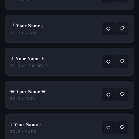
『 𝐘𝐨𝐮𝐫 𝐍𝐚𝐦𝐞 』
📋
♡
BOLD + ORNATE
⚜ 𝐘𝐨𝐮𝐫 𝐍𝐚𝐦𝐞 ⚜
📋
♡
BOLD + FLEUR DE LIS
👑 𝐘𝐨𝐮𝐫 𝐍𝐚𝐦𝐞 👑
📋
♡
BOLD + ROYAL
♪ 𝐘𝐨𝐮𝐫 𝐍𝐚𝐦𝐞 ♪
📋
♡
BOLD + MUSIC