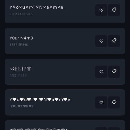
Y✗o✗u✗r✗ ✗N✗a✗m✗e
📋
♡
C✗R✗O✗S✗S
Y0ur N4m3
📋
♡
1337 SP34K
ᛃᛟᚢᚱ ᚾᚨᛗᛖ
📋
♡
ᛗᛖᛞᛁᛖᚥᚨᛚ
Y♥o♥u♥r♥ ♥N♥a♥m♥e
📋
♡
H♥E♥A♥R♥T