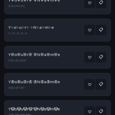
Y🌹o🌹u🌹r🌹 🌹N🌹a🌹m🌹e
📋
♡
R🌹O🌹S🌹E
Y✨o✨u✨r✨ ✨N✨a✨m✨e
📋
♡
S✨P✨A✨R✨K
Y🌸o🌸u🌸r🌸 🌸N🌸a🌸m🌸e
📋
♡
F🌸L🌸O🌸W
Y🦋o🦋u🦋r🦋 🦋N🦋a🦋m🦋e
📋
♡
B🦋U🦋T🦋T
Y🤡o🤡u🤡r🤡 🤡N🤡a🤡m🤡e
📋
♡
C🤡L🤡O🤡W🤡N