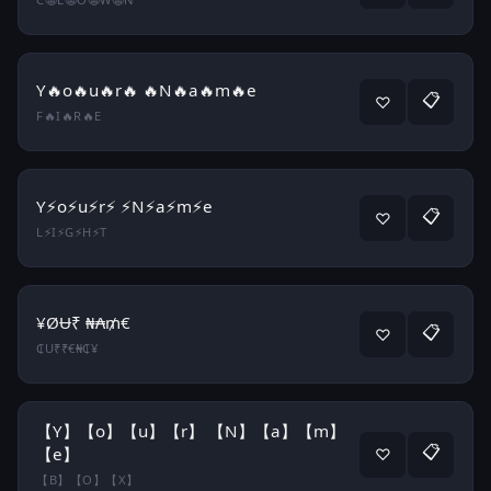
Y🔥o🔥u🔥r🔥 🔥N🔥a🔥m🔥e
📋
♡
F🔥I🔥R🔥E
Y⚡o⚡u⚡r⚡ ⚡N⚡a⚡m⚡e
📋
♡
L⚡I⚡G⚡H⚡T
¥ØɄ₹ ₦₳₥€
📋
♡
₵U₹₹€₦₵¥
【Y】【o】【u】【r】 【N】【a】【m】
📋
【e】
♡
【B】【O】【X】