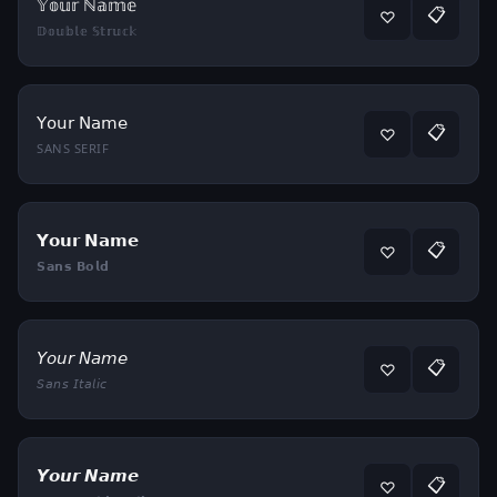
𝕐𝕠𝕦𝕣 ℕ𝕒𝕞𝕖
📋
♡
𝔻𝕠𝕦𝕓𝕝𝕖 𝕊𝕥𝕣𝕦𝕔𝕜
𝖸𝗈𝗎𝗋 𝖭𝖺𝗆𝖾
📋
♡
SANS SERIF
𝗬𝗼𝘂𝗿 𝗡𝗮𝗺𝗲
📋
♡
𝗦𝗮𝗻𝘀 𝗕𝗼𝗹𝗱
𝘠𝘰𝘶𝘳 𝘕𝘢𝘮𝘦
📋
♡
𝘚𝘢𝘯𝘴 𝘐𝘵𝘢𝘭𝘪𝘤
𝙔𝙤𝙪𝙧 𝙉𝙖𝙢𝙚
📋
♡