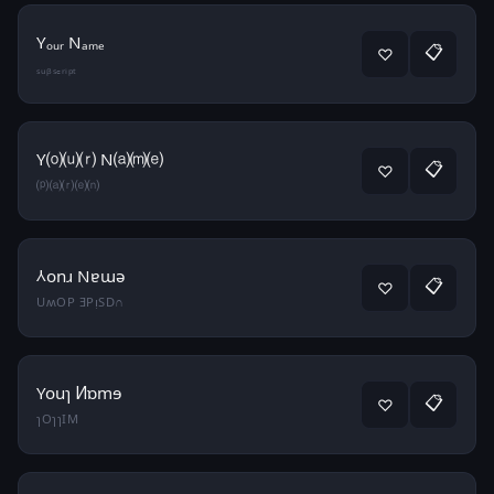
Yₒᵤᵣ Nₐₘₑ
📋
♡
ₛᵤᵦₛ꜀ᵣᵢₚₜ
Y⒪⒰⒭ N⒜⒨⒠
📋
♡
⒫⒜⒭⒠⒩
⅄onɹ Nɐɯǝ
📋
♡
UʍOP ƎPᴉSD∩
Youɿ Ͷɒmɘ
📋
♡
ɿOɿɿIM