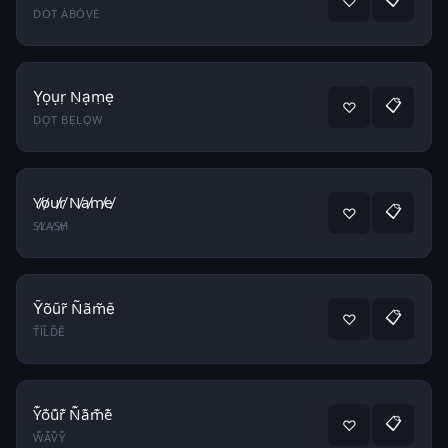
♡
ḊȮṪ ȦḂȮṾĖ
Ỵọụṛ Ṇạṃẹ
📋
♡
ḌỌṬ ḄẸḶỌẈ
Y̸o̸u̸r̸ N̸a̸m̸e̸
📋
♡
S̸L̸A̸S̸H̸
Ỹõũr̃ Ñãm̃ẽ
📋
♡
T̃ĨL̃D̃Ẽ
Y͊o͊u͊r͊ N͊a͊m͊e͊
📋
♡
W͊A͊V͊Y͊