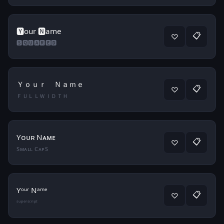
🆈our 🅽ame
📋
♡
🆂🆀🆄🅰🆁🅴🅳
Ｙｏｕｒ Ｎａｍｅ
📋
♡
ＦＵＬＬＷＩＤＴＨ
Yᴏᴜʀ Nᴀᴍᴇ
📋
♡
Sᴍᴀʟʟ CᴀᴘS
Yᵒᵘʳ Nᵃᵐᵉ
📋
♡
ˢᵘᵖᵉʳˢᶜʳⁱᵖᵗ