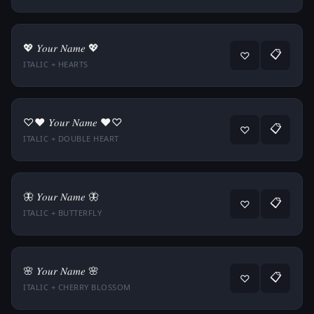
💖 𝑌𝑜𝑢𝑟 𝑁𝑎𝑚𝑒 💖
📋
♡
ITALIC + HEARTS
♡♥ 𝑌𝑜𝑢𝑟 𝑁𝑎𝑚𝑒 ♥♡
📋
♡
ITALIC + DOUBLE HEART
🦋 𝑌𝑜𝑢𝑟 𝑁𝑎𝑚𝑒 🦋
📋
♡
ITALIC + BUTTERFLY
🌸 𝑌𝑜𝑢𝑟 𝑁𝑎𝑚𝑒 🌸
📋
♡
ITALIC + CHERRY BLOSSOM