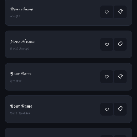
𝒴ℴ𝓊𝓇 𝒩𝒶𝓂ℯ
📋
♡
𝒮𝒸𝓇𝒾𝓅𝓉
𝓨𝓸𝓾𝓻 𝓝𝓪𝓶𝓮
📋
♡
𝓑𝓸𝓵𝓭 𝓢𝓬𝓻𝓲𝓹𝓽
𝔜𝔬𝔲𝔯 𝔑𝔞𝔪𝔢
📋
♡
𝔉𝔯𝔞𝔨𝔱𝔲𝔯
𝖄𝖔𝖚𝖗 𝕹𝖆𝖒𝖊
📋
♡
𝕭𝖔𝖑𝖉 𝕱𝖗𝖆𝖐𝖙𝖚𝖗