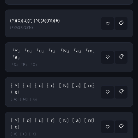
(Y)(o)(u)(r) (N)(a)(m)(e)
📋
♡
(P)(A)(R)(E)(N)
『Y』『o』『u』『r』 『N』『a』『m』
📋
『e』
♡
『C』『R』『O』
〖Y〗〖o〗〖u〗〖r〗 〖N〗〖a〗〖m〗
📋
〖e〗
♡
〖A〗〖N〗〖G〗
〘Y〙〘o〙〘u〙〘r〙 〘N〙〘a〙〘m〙
📋
〘e〙
♡
〘B〙〘L〙〘K〙