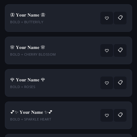
🦋 𝐘𝐨𝐮𝐫 𝐍𝐚𝐦𝐞 🦋
📋
♡
BOLD + BUTTERFLY
🌸 𝐘𝐨𝐮𝐫 𝐍𝐚𝐦𝐞 🌸
📋
♡
BOLD + CHERRY BLOSSOM
🌹 𝐘𝐨𝐮𝐫 𝐍𝐚𝐦𝐞 🌹
📋
♡
BOLD + ROSES
💕✨ 𝐘𝐨𝐮𝐫 𝐍𝐚𝐦𝐞 ✨💕
📋
♡
BOLD + SPARKLE HEART