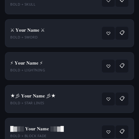
♡
BOLD + SKULL
⚔️ 𝐘𝐨𝐮𝐫 𝐍𝐚𝐦𝐞 ⚔️
📋
♡
BOLD + SWORD
⚡ 𝐘𝐨𝐮𝐫 𝐍𝐚𝐦𝐞 ⚡
📋
♡
BOLD + LIGHTNING
★彡 𝐘𝐨𝐮𝐫 𝐍𝐚𝐦𝐞 彡★
📋
♡
BOLD + STAR LINES
█▓▒░ 𝐘𝐨𝐮𝐫 𝐍𝐚𝐦𝐞 ░▒▓█
📋
♡
BOLD + BLOCK FADE