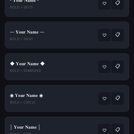
• 𝐘𝐨𝐮𝐫 𝐍𝐚𝐦𝐞 •
📋
♡
BOLD + DOTS
— 𝐘𝐨𝐮𝐫 𝐍𝐚𝐦𝐞 —
📋
♡
BOLD + DASH
◆ 𝐘𝐨𝐮𝐫 𝐍𝐚𝐦𝐞 ◆
📋
♡
BOLD + DIAMOND
◉ 𝐘𝐨𝐮𝐫 𝐍𝐚𝐦𝐞 ◉
📋
♡
BOLD + CIRCLE
│ 𝐘𝐨𝐮𝐫 𝐍𝐚𝐦𝐞 │
📋
♡
BOLD + PIPE