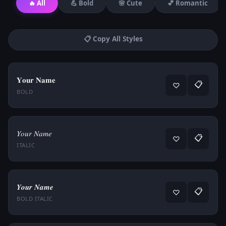
🔥 All
💪 Bold
🌸 Cute
💕 Romantic
📋 Copy All Styles
𝐘𝐨𝐮𝐫 𝐍𝐚𝐦𝐞
📋
♡
BOLD
𝑌𝑜𝑢𝑟 𝑁𝑎𝑚𝑒
📋
♡
ITALIC
𝒀𝒐𝒖𝒓 𝑵𝒂𝒎𝒆
📋
♡
BOLD ITALIC