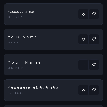
Y.o.u.r. .N.a.m.e
📋
♡
D.O.T.S.E.P
Y-o-u-r- -N-a-m-e
📋
♡
D-A-S-H
Y_o_u_r_ _N_a_m_e
📋
♡
U_N_D_E_R
Y★o★u★r★ ★N★a★m★e
📋
♡
S★T★A★R