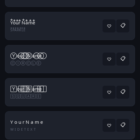
Y⃰o⃰u⃰r⃰ N⃰a⃰m⃰e⃰
📋
♡
S⃰P⃰A⃰R⃰K⃰L⃰E⃰
Y⃝o⃝u⃝r⃝ N⃝a⃝m⃝e⃝
📋
♡
C⃝I⃝R⃝C⃝L⃝E⃝
Y⃞o⃞u⃞r⃞ N⃞a⃞m⃞e⃞
📋
♡
S⃞Q⃞U⃞A⃞R⃞E⃞
Y o u r N a m e
📋
♡
W I D E T E X T