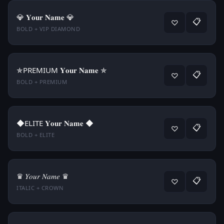
💎 𝐘𝐨𝐮𝐫 𝐍𝐚𝐦𝐞 💎
📋
♡
BOLD + VIP DIAMOND
✯PREMIUM 𝐘𝐨𝐮𝐫 𝐍𝐚𝐦𝐞 ✯
📋
♡
BOLD + PREMIUM
◆ELITE 𝐘𝐨𝐮𝐫 𝐍𝐚𝐦𝐞 ◆
📋
♡
BOLD + ELITE
♛ 𝑌𝑜𝑢𝑟 𝑁𝑎𝑚𝑒 ♛
📋
♡
ITALIC + CROWN