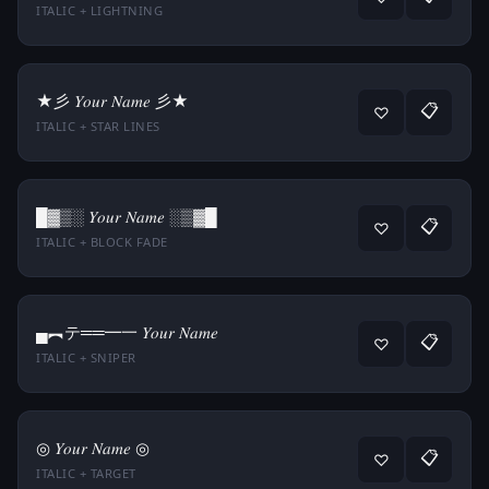
ITALIC + LIGHTNING
★彡 𝑌𝑜𝑢𝑟 𝑁𝑎𝑚𝑒 彡★
📋
♡
ITALIC + STAR LINES
█▓▒░ 𝑌𝑜𝑢𝑟 𝑁𝑎𝑚𝑒 ░▒▓█
📋
♡
ITALIC + BLOCK FADE
▄︻テ══━一 𝑌𝑜𝑢𝑟 𝑁𝑎𝑚𝑒
📋
♡
ITALIC + SNIPER
◎ 𝑌𝑜𝑢𝑟 𝑁𝑎𝑚𝑒 ◎
📋
♡
ITALIC + TARGET