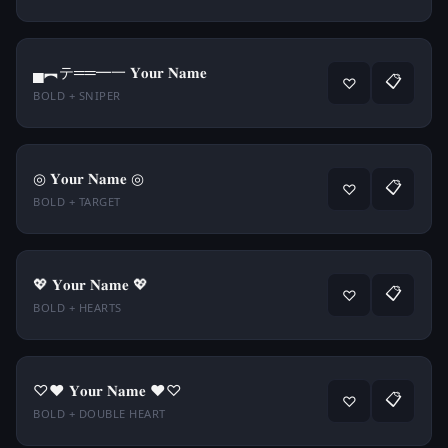
▄︻テ══━一 𝐘𝐨𝐮𝐫 𝐍𝐚𝐦𝐞
📋
♡
BOLD + SNIPER
◎ 𝐘𝐨𝐮𝐫 𝐍𝐚𝐦𝐞 ◎
📋
♡
BOLD + TARGET
💖 𝐘𝐨𝐮𝐫 𝐍𝐚𝐦𝐞 💖
📋
♡
BOLD + HEARTS
♡♥ 𝐘𝐨𝐮𝐫 𝐍𝐚𝐦𝐞 ♥♡
📋
♡
BOLD + DOUBLE HEART