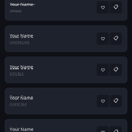
Y̶o̶u̶r̶ N̶a̶m̶e̶
📋
♡
S̶T̶R̶I̶K̶E̶
Y̲o̲u̲r̲ N̲a̲m̲e̲
📋
♡
U̲N̲D̲E̲R̲L̲I̲N̲E̲
Y̳o̳u̳r̳ N̳a̳m̳e̳
📋
♡
D̳O̳U̳B̳L̳E̳
Y̅o̅u̅r̅ N̅a̅m̅e̅
📋
♡
O̅V̅E̅R̅L̅I̅N̅E̅
Ẏȯu̇ṙ Ṅȧṁė
📋