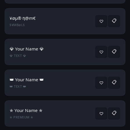
¥∅µ® η@m€
📋
♡
§¥MB∅L§
💎 Your Name 💎
📋
♡
💎 TEXT 💎
👑 Your Name 👑
📋
♡
👑 TEXT 👑
✯ Your Name ✯
📋
♡
✯ PREMIUM ✯