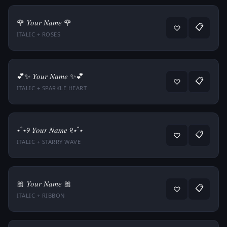
🌹 𝑌𝑜𝑢𝑟 𝑁𝑎𝑚𝑒 🌹
📋
♡
ITALIC + ROSES
💕✨ 𝑌𝑜𝑢𝑟 𝑁𝑎𝑚𝑒 ✨💕
📋
♡
ITALIC + SPARKLE HEART
⋆˚⋆୨ 𝑌𝑜𝑢𝑟 𝑁𝑎𝑚𝑒 ୧⋆˚⋆
📋
♡
ITALIC + STARRY WAVE
🎀 𝑌𝑜𝑢𝑟 𝑁𝑎𝑚𝑒 🎀
📋
♡
ITALIC + RIBBON