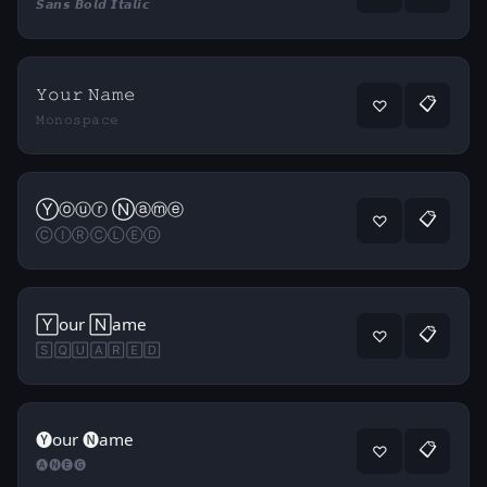
𝙎𝙖𝙣𝙨 𝘽𝙤𝙡𝙙 𝙄𝙩𝙖𝙡𝙞𝙘
𝚈𝚘𝚞𝚛 𝙽𝚊𝚖𝚎
📋
♡
𝙼𝚘𝚗𝚘𝚜𝚙𝚊𝚌𝚎
Ⓨⓞⓤⓡ Ⓝⓐⓜⓔ
📋
♡
ⒸⒾⓇⒸⓁⒺⒹ
🅈our 🄽ame
📋
♡
🅂🅀🅄🄰🅁🄴🄳
🅨our 🅝ame
📋
♡
🅐🅝🅔🅖