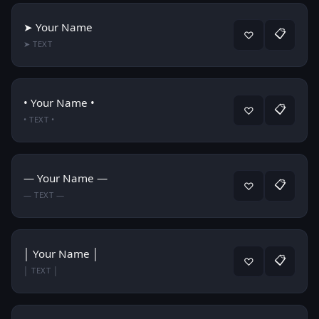
➤ Your Name
📋
♡
➤ TEXT
• Your Name •
📋
♡
• TEXT •
— Your Name —
📋
♡
— TEXT —
│ Your Name │
📋
♡
│ TEXT │