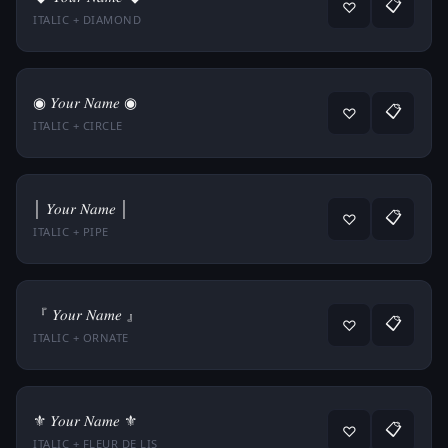
📋
♡
ITALIC + DIAMOND
◉ 𝑌𝑜𝑢𝑟 𝑁𝑎𝑚𝑒 ◉
📋
♡
ITALIC + CIRCLE
│ 𝑌𝑜𝑢𝑟 𝑁𝑎𝑚𝑒 │
📋
♡
ITALIC + PIPE
『 𝑌𝑜𝑢𝑟 𝑁𝑎𝑚𝑒 』
📋
♡
ITALIC + ORNATE
⚜ 𝑌𝑜𝑢𝑟 𝑁𝑎𝑚𝑒 ⚜
📋
♡
ITALIC + FLEUR DE LIS