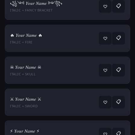
꧁༺ 𝑌𝑜𝑢𝑟 𝑁𝑎𝑚𝑒 ༻꧂
📋
♡
ITALIC + FANCY BRACKET
🔥 𝑌𝑜𝑢𝑟 𝑁𝑎𝑚𝑒 🔥
📋
♡
ITALIC + FIRE
☠ 𝑌𝑜𝑢𝑟 𝑁𝑎𝑚𝑒 ☠
📋
♡
ITALIC + SKULL
⚔️ 𝑌𝑜𝑢𝑟 𝑁𝑎𝑚𝑒 ⚔️
📋
♡
ITALIC + SWORD
⚡ 𝑌𝑜𝑢𝑟 𝑁𝑎𝑚𝑒 ⚡
📋
♡