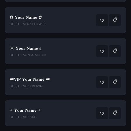
✿ 𝐘𝐨𝐮𝐫 𝐍𝐚𝐦𝐞 ✿
📋
♡
BOLD + STAR FLOWER
☀ 𝐘𝐨𝐮𝐫 𝐍𝐚𝐦𝐞 ☾
📋
♡
BOLD + SUN & MOON
👑VIP 𝐘𝐨𝐮𝐫 𝐍𝐚𝐦𝐞 👑
📋
♡
BOLD + VIP CROWN
⭐ 𝐘𝐨𝐮𝐫 𝐍𝐚𝐦𝐞 ⭐
📋
♡
BOLD + VIP STAR